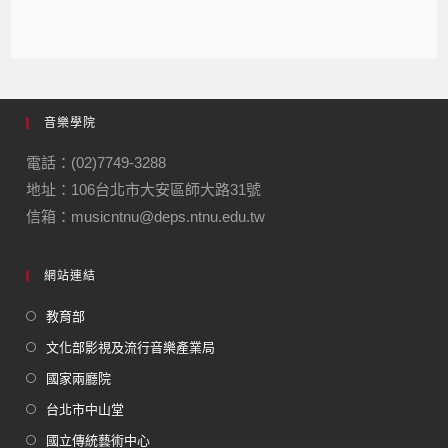
音樂學院
電話：(02)7749-3288
地址：106台北市大安區師大路31號
信箱：musicntnu@deps.ntnu.edu.tw
網站連結
教育部
文化部影視及流行音樂產業局
國家兩廳院
台北市中山堂
國立傳統藝術中心