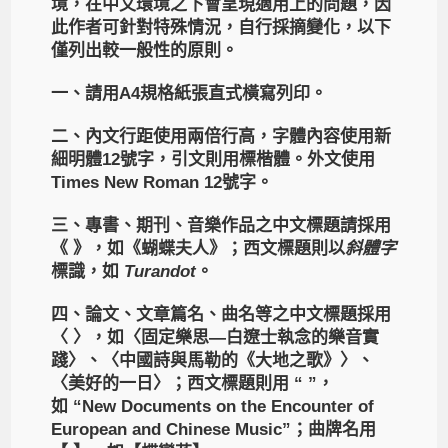
境，在中文環境之下會呈現適用上的問題，因
此作者可針對特殊情況，自行採摘變化，以下
僅列出較一般性的原則。
一、請用A4規格紙張直式橫寫列印。
二、內文行距使用兩倍行高，字體內容使用新
細明體12號字，引文則用標楷體。外文使用
Times New Roman 12號字。
三、專書、期刊、音樂作品之中文標題請採用
《 》，如《蝴蝶夫人》；
西文標題則以
斜體字
標識，如
Turandot
。
四、論文、文章篇名、曲名等之中文標題採用
〈 〉，如〈固定樂思—白遼士執念的樂音實
踐〉、〈中國詩與馬勒的《大地之歌》〉、
〈美好的一日〉；
西文標題則用 “ ”，
如 “New Documents on the Encounter of
European and Chinese Music”；
曲牌名用