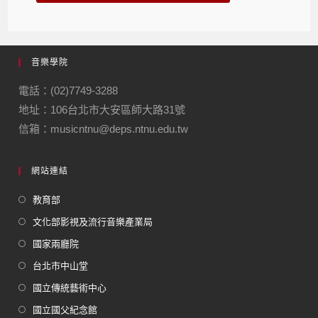
音樂學院
電話：(02)7749-3288
地址：106台北市大安區師大路31號
信箱：musicntnu@deps.ntnu.edu.tw
網站連結
教育部
文化部影視及流行音樂產業局
國家兩廳院
台北市中山堂
國立傳統藝術中心
國立國父紀念館