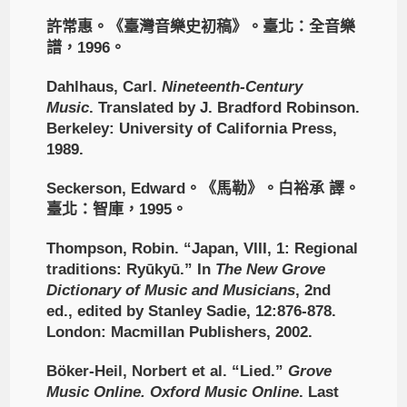
許常惠。《臺灣音樂史初稿》。臺北：全音樂
譜，1996。
Dahlhaus, Carl.
Nineteenth-Century
Music
. Translated by J. Bradford Robinson.
Berkeley: University of California Press,
1989.
Seckerson, Edward。《馬勒》。白裕承 譯。
臺北：智庫，1995。
Thompson, Robin. “Japan, VIII, 1: Regional
traditions: Ryūkyū.” In
The New Grove
Dictionary of Music and Musicians
, 2nd
ed., edited by Stanley Sadie, 12:876-878.
London: Macmillan Publishers, 2002.
Böker-Heil, Norbert et al. “Lied.”
Grove
Music Online. Oxford Music Online
. Last