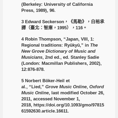
(Berkeley: University of California
Press, 1989), 96.
3 Edward Seckerson，《馬勒》，白裕承
譯（臺北：智庫，1995），116。
4 Robin Thompson, “Japan, VIII, 1:
Regional traditions: Ryūkyū,” in
The
New Grove Dictionary of Music and
Musicians
, 2nd ed., ed. Stanley Sadie
(London: Macmillan Publishers, 2002),
12:876-878.
5 Norbert Böker-Heil et
al., “Lied,”
Grove Music Online
,
Oxford
Music Online
, last modified October 26,
2011, accessed November 1,
2018, https://doi.org/10.1093/gmo/97815
61592630.article.16611.