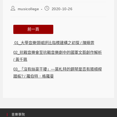
musicollege
2020-10-26
前一頁
01_大學音樂領域評比指標建構之初探 / 陳曉雰
02_抗戰音樂會至抗戰音樂劇中的國軍文藝創作解析
/ 黃千珮
03_「沒有絲毫干擾」—莫札特的鋼琴是否有膝槓桿
踏板? / 羅伯特．格羅曼
音樂學院