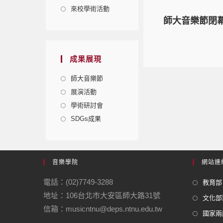
來校學術活動
師大音樂節閉
成果展現
師大音樂節
展演活動
學術研討會
SDGs成果
音樂學院
網站連
電話：(02)7749-3288
教育部
地址：106台北市大安區師大路31號
文化部
信箱：musicntnu@deps.ntnu.edu.tw
國家兩