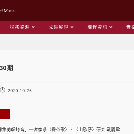
服務資源
成果展現
課程資訊
音
Blog
30期
2020-10-26
「民歌採集剪輯錄音」—客家系〈採茶歌〉、〈山歌仔〉研究 戴麗雪