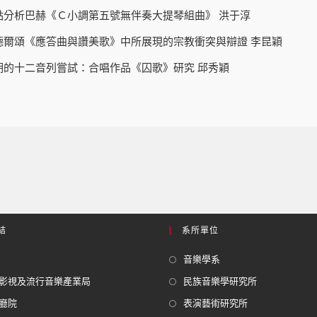
觀點分析巴赫《Ｃ小調第五號無伴奏大提琴組曲》 洪于淳
孟德爾頌《應答曲與讚美歌》中所展現的宗教衝突與辯證 李昆穎
早期的十二音列嘗試：合唱作品《囚歌》研究 邱秀穎
結
系所單位
音樂學系
影視及流行音樂產業局
民族音樂學研究所
廳院
表演藝術研究所