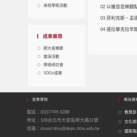
來校學術活動
02 以複音音樂
03 菲利克斯‧
04 達拉畢克拉
成果展現
師大音樂節
展演活動
學術研討會
SDGs成果
音樂學院
網站連
電話：(02)7749-3288
教育部
地址：106台北市大安區師大路31號
文化部
信箱：musicntnu@deps.ntnu.edu.tw
國家兩