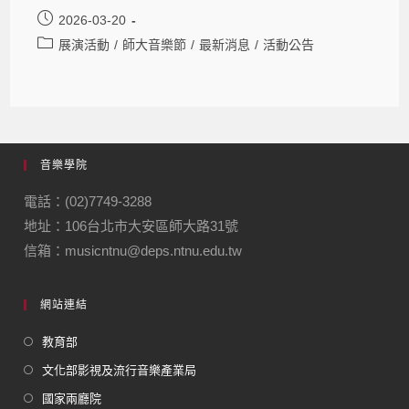
2026-03-20
展演活動
/
師大音樂節
/
最新消息
/
活動公告
音樂學院
電話：(02)7749-3288
地址：106台北市大安區師大路31號
信箱：musicntnu@deps.ntnu.edu.tw
網站連結
教育部
文化部影視及流行音樂產業局
國家兩廳院