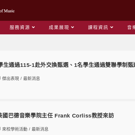
服務資源
成果展現
課程資訊
音
Yearly Archives: 2026
學生通過115-1赴外交換甄選、1名學生通過雙聯學制甄
傑出表現
/
最新消息
美國巴德音樂學院主任 Frank Corliss教授來訪
來校學術活動
/
最新消息