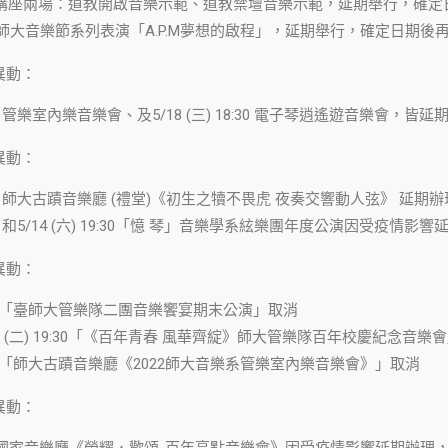
) 示範講座兩場：道教開啟音樂示範、道教禁壇音樂示範，延期舉行，確
 2022師大音樂節系列表演「A.P.M夢想的啟程」，延期舉行，確定日期後
異動：
 19:30 管樂室內樂音樂會、及5/18 (三) 18:30 電子琴逍遙遊音樂
異動：
 19:30 師大古蹟音樂廳 (禮堂)《初生之犢不畏虎 夜奏交響動人弦》 
 12:30 和5/14 (六) 19:30「憶 琴」音樂學系絃樂團年度公演因受
異動：
 19:30「臺師大管樂隊二團音樂饗宴期末公演」取消
 、6/7 (二) 19:30「《百年青春 風華齊綻》師大管樂隊百年校慶紀念音樂
 19:30「師大古蹟音樂廳《2022師大音樂系管樂室內樂音樂會》」取消
異動：
 19:30 國家音樂廳《榮耀．歡頌-百年亮點音樂會》因受疫情影響延期辦