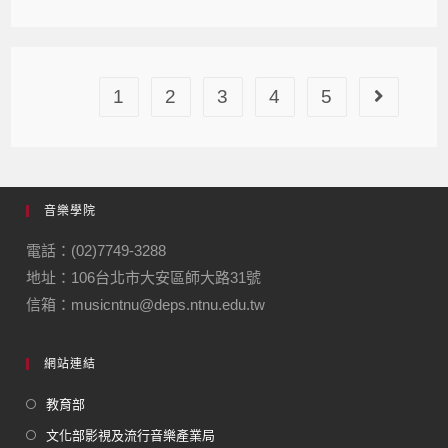
1
2
3
4
5
音樂學院
電話：(02)7749-3288
地址：106台北市大安區師大路31號
信箱：musicntnu@deps.ntnu.edu.tw
網站連結
教育部
文化部影視及流行音樂產業局