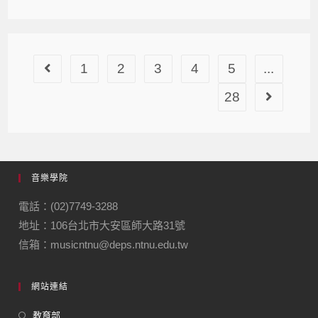
1
2
3
4
5
...
28
音樂學院
電話：(02)7749-3288
地址：106台北市大安區師大路31號
信箱：musicntnu@deps.ntnu.edu.tw
網站連結
教育部