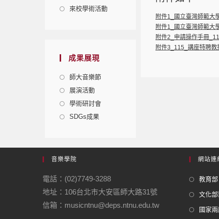
來校學術活動
附件1_國立臺灣師範大學
附件1_國立臺灣師範大學
附件2_申請操作手冊_1
附件3_115_講座特聘
成果展現
師大音樂節
展演活動
學術研討會
SDGs成果
音樂學院
網站連
電話：(02)7749-3288
教育部
地址：106台北市大安區師大路31號
文化部
信箱：musicntnu@deps.ntnu.edu.tw
國家兩