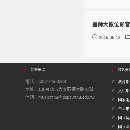
臺師大數位影音
2015-05-13
音樂學院
網站連
電話：(02)7749-3288
教育部
地址：106台北市大安區師大路31號
文化部
信箱：musicntnu@deps.ntnu.edu.tw
國家兩
台北市
國立傳
國立國