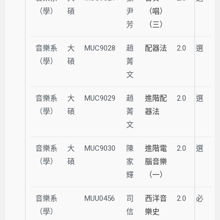
（學）
碩
尹
（唱）
芳
（三）
音樂系
大
MUC9028
趙
配器法
2.0
選
（學）
碩
菁
文
音樂系
大
MUC9029
趙
進階配
2.0
選
（學）
碩
菁
器法
文
音樂系
大
MUC9030
陳
進階電
2.0
選
（學）
碩
家
腦音樂
輝
（一）
音樂系
MUU0456
司
西洋音
2.0
必
（學）
信
樂史