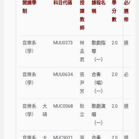
開課學
科目代碼
授
課程名
學
必/
制
課
稱
分
選
教
數
修
師
音樂系
MUU0373
林
歌劇指
2.0
選
（學）
孟
導
君
（一）
音樂系
MUU0634
張
合奏
2.0
必
（學）
尹
（唱）
芳
（一）
音樂系
大
MUC0068
耿
歌劇演
2.0
選
（學）
碩
立
唱
（一）
音樂系
大
MUC9021
張
合奏
2.0
選