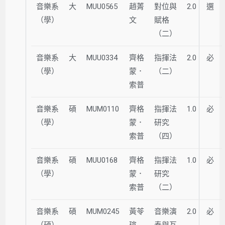
音樂系
大
MUU0565
趙菁
對位與
2.0
選
（學）
文
賦格
（二）
音樂系
大
MUU0334
齊格
指揮法
2.0
必
（學）
蒙．
（二）
索普
音樂系
碩
MUM0110
齊格
指揮法
1.0
必
（學）
蒙．
研究
索普
（四）
音樂系
碩
MUU0168
齊格
指揮法
1.0
必
（學）
蒙．
研究
索普
（二）
音樂系
碩
MUM0245
黃苓
音樂演
2.0
必
（碩）
瑄
奏與互