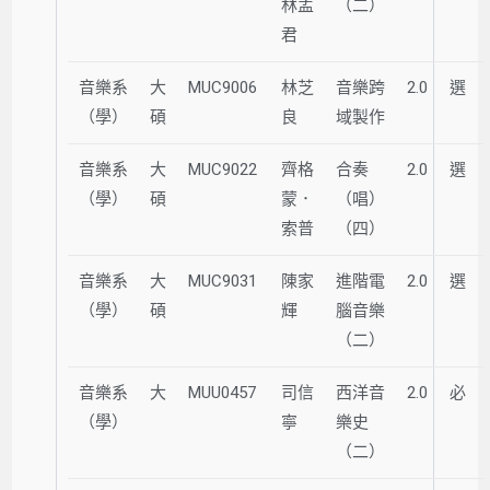
林孟
（二）
君
音樂系
大
MUC9006
林芝
音樂跨
2.0
選
（學）
碩
良
域製作
音樂系
大
MUC9022
齊格
合奏
2.0
選
（學）
碩
蒙．
（唱）
索普
（四）
音樂系
大
MUC9031
陳家
進階電
2.0
選
（學）
碩
輝
腦音樂
（二）
音樂系
大
MUU0457
司信
西洋音
2.0
必
（學）
寧
樂史
（二）