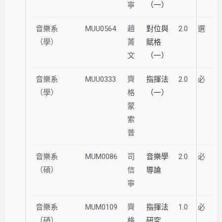
寧
（一）
音樂系
MUU0564
趙
對位與
2.0
選
（學）
菁
賦格
文
（一）
音樂系
MUU0333
齊
指揮法
2.0
必
（學）
格
（一）
蒙.
索
普
音樂系
MUM0086
司
音樂學
2.0
必
（碩）
信
導論
寧
音樂系
MUM0109
齊
指揮法
1.0
必
（碩）
格
研究