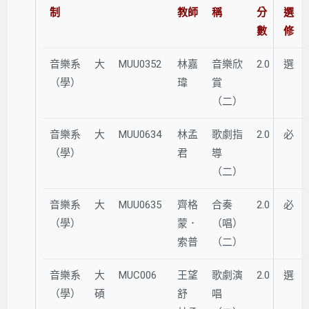
制
教師
稱
分
選
數
修
音樂系
大
MUU0352
林嘉
音樂欣
2.0
選
（學）
瑋
賞
（二）
音樂系
大
MUU0634
林孟
歌劇指
2.0
必
（學）
君
導
（二）
音樂系
大
MUU0635
齊格
合奏
2.0
必
（學）
蒙．
（唱）
索普
（二）
音樂系
大
MUC006
王望
歌劇演
2.0
選
（學）
碩
舒
唱