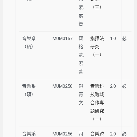
蒙.
（三）
索
普
音樂系
MUM0167
齊
指揮法
1.0
必
（碩）
格
研究
蒙.
（一）
索
普
音樂系
MUM0250
趙
音樂科
2.0
必
（碩）
菁
技跨域
文
合作專
題研究
（一）
音樂系
MUM0256
司
音樂跨
2.0
必