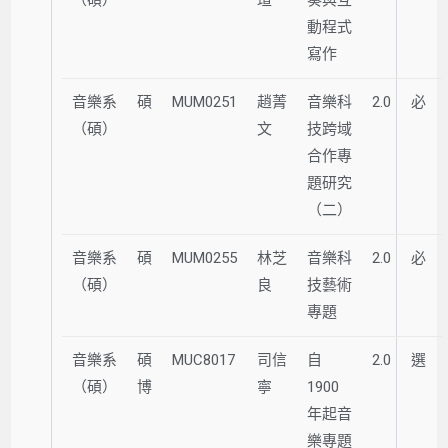
動程式
寫作
音樂系
碩
MUM0251
趙菁
音樂科
2.0
必
（碩）
文
技跨域
合作專
題研究
（二）
音樂系
碩
MUM0255
林芝
音樂科
2.0
必
（碩）
良
技藝術
專題
音樂系
碩
MUC8017
司信
自
2.0
選
（碩）
博
寧
1900
年起音
樂專題