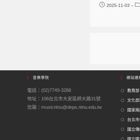
2025-11-03
音樂學院
網站連
電話：(02)7749-3288
教育部
地址：106台北市大安區師大路31號
文化部
信箱：musicntnu@deps.ntnu.edu.tw
國家兩
台北市
國立傳
國立國