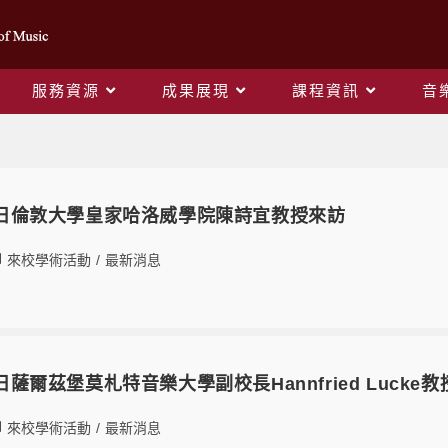
服務資源
成果展現
課程資訊
音
Yearly Archives: 2024
月30日倫敦大學皇家哈洛威學院陳詩宜教授來訪
來校學術活動
/
最新消息
3日薩爾茲堡莫札特音樂大學副校長Hannfried Lucke
來校學術活動
/
最新消息