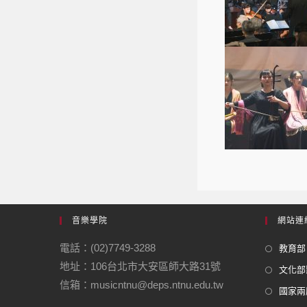
音樂學院
網站連
電話：(02)7749-3288
教育部
地址：106台北市大安區師大路31號
文化部
信箱：musicntnu@deps.ntnu.edu.tw
國家兩