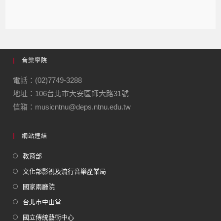
音樂學院
電話：(02)7749-3288
地址：106台北市大安區師大路31號
信箱：musicntnu@deps.ntnu.edu.tw
網站連結
教育部
文化部影視及流行音樂產業局
國家兩廳院
台北市中山堂
國立傳統藝術中心