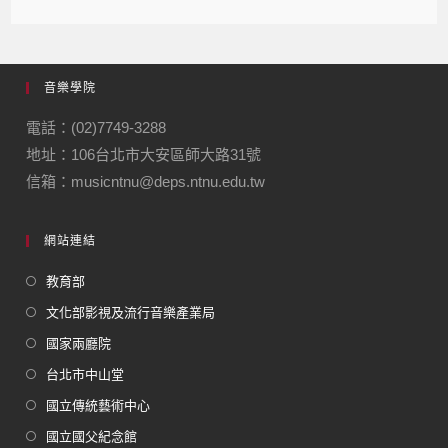
音樂學院
電話：(02)7749-3288
地址：106台北市大安區師大路31號
信箱：musicntnu@deps.ntnu.edu.tw
網站連結
教育部
文化部影視及流行音樂產業局
國家兩廳院
台北市中山堂
國立傳統藝術中心
國立國父紀念館