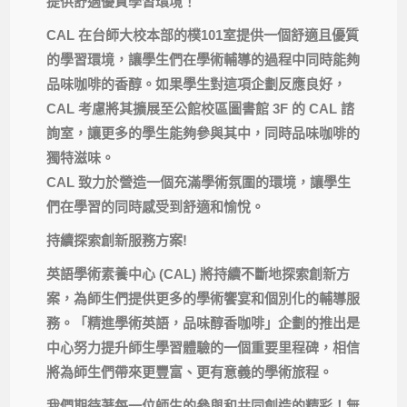
提供舒適優質學習環境！
CAL
在台師大校本部的樸
101
室提供一個舒適且優質
的學習環
境，讓學生們在學術輔導的過程中同時能夠
品味咖啡的香醇。
如果學生對這項企劃反應良好，
CAL
考慮將其擴展至公館校區圖
書館
3F
的
CAL
諮
詢室，讓更多的學生能夠參與其中，
同時品味咖啡的
獨特滋味。
CAL
致力於營造一個充滿學術氛圍的環境，
讓學生
們在學習的同時感受到舒適和愉悅。
持續探索創新服務方案
!
英語學術素養中心
(CAL)
將持續不斷地探索創新方
案，
為師生們提供更多的學術饗宴和個別化的輔導服
務。「
精進學術英語，品味醇香咖啡」
企劃的推出是
中心努力提升師生學習體驗的一個重要里程碑，
相信
將為師生們帶來更豐富、更有意義的學術旅程。
我們期待著每一位師生的參與和共同創造的精彩！
無