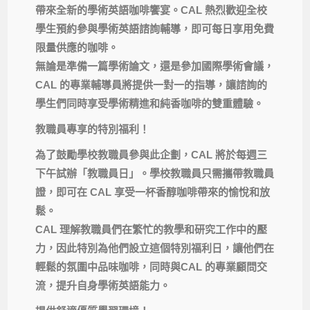
帶來全新的學術英語咖啡饗宴。
CAL
熱烈歡迎全校
學生
預約參與學術英語諮詢輔導，即可每日享用免費
限量供應的咖啡。
無論是準備一篇學術論文，還是參加國際學術會議，
CAL
的專業
輔導員將提供一對一的指導，
讓諮詢的
學生們同時享受學術精進和純香咖啡的雙重體驗。
教職員專享的特別福利！
為了鼓勵學校教職員參與此企劃，
CAL
將於每週三
下午試辦「
教職員日」。學校教職員只需攜帶教職員
證，即可在
CAL
享受
一杯香醇咖啡帶來的愉悅和放
鬆。
CAL
理解教職員們在繁忙的教學和研究工作中的壓
力，
因此特別為他們設立這個特別福利日，
讓他們在
輕鬆的氛圍中品味咖啡，同時與
CAL
的專業顧問交
流，
提升自身學術英語能力。