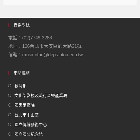
音樂學院
電話：(02)7749-3288
地址：106台北市大安區師大路31號
信箱：musicntnu@deps.ntnu.edu.tw
網站連結
教育部
文化部影視及流行音樂產業局
國家兩廳院
台北市中山堂
國立傳統藝術中心
國立國父紀念館